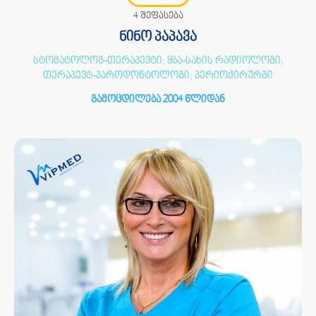
4 შეფასება
ნინო პაპავა
სტომატოლოგ-თერაპევტი; ყბა-სახის რადიოლოგი;
თერაპევტ-პაროდონტოლოგი; პერიოქირურგი
გამოცდილება 2004 წლიდან