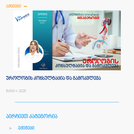
ᲐᲥᲪᲘᲔᲑᲘ
უროლოგის კონსულტაცია და გამოკვლევა
მაისი 4, 2026
აირჩიეთ კატეგორია
ექიმები