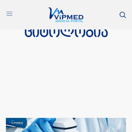
ციტოლოგია