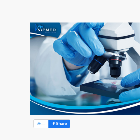
—
Share