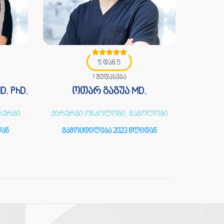
5 დან 5
1 შეფასება
. PhD.
ოთარ გაგუა MD.
თორ
რურგი
ქირურგი ონკოლოგი, მამოლოგი
ზოგად
დან
გამოცდილება 2023 წლიდან
გამ