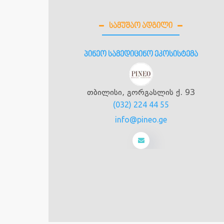
ᲡᲐᲛᲣᲨᲐᲝ ᲐᲓᲒᲘᲚᲘ
ედიცი
პინეო სამედიცინო ეკოსისტემა
2, თბილისი
თბილისი, გორგასლის ქ. 93
 00
(032) 224 44 55
info@pineo.ge