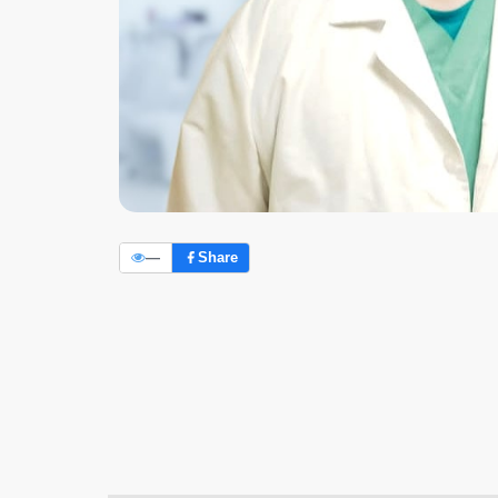
—
Share