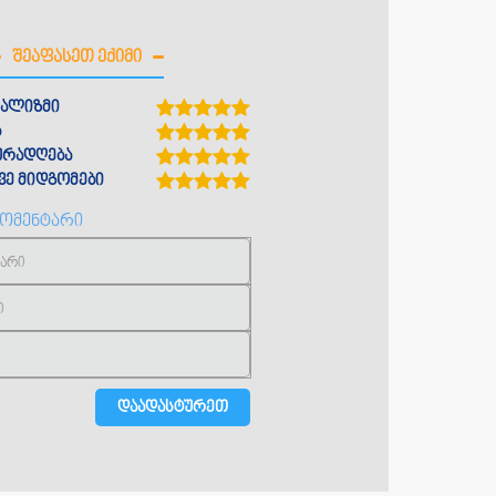
ᲨᲔᲐᲤᲐᲡᲔᲗ ᲔᲥᲘᲛᲘ
ალიზმი
ა
ყურადღება
ე მიდგომები
კომენტარი