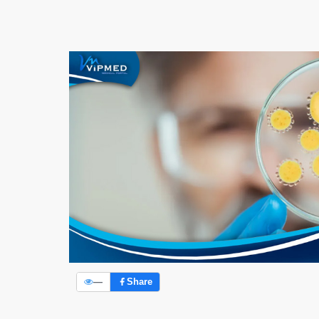
—
Share