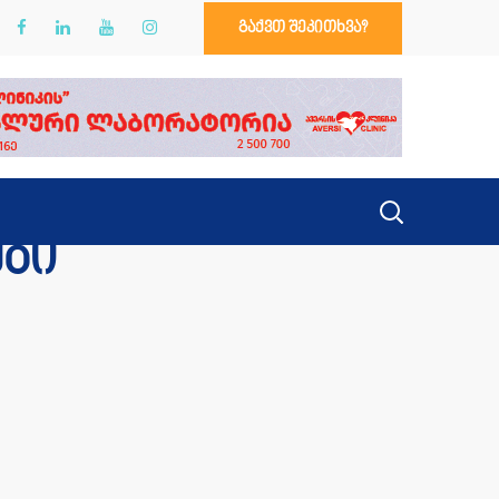
გაქვთ შეკითხვა?
ბი