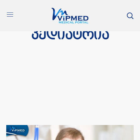
პედიატრია