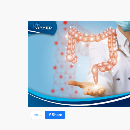
—
Share