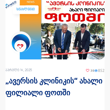
ᲡᲘᲐᲮᲚᲔᲔᲑᲘ
852
ᲐᲞᲠᲘᲚᲘ 14, 2025
30
„ავერსის კლინიკის“ ახალი
ფილიალი ფოთში