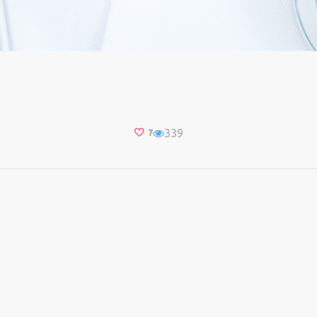
339
7