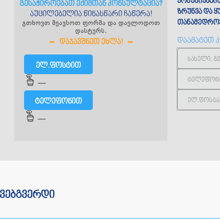
კომუნიკაცი
გესაჭიროებათ ექიმთან კონსულტაცია?
ზრუნვა და 
აუცილებელია წინასწარი ჩაწერა!
გთხოვთ შეავსოთ ფორმა და დაელოდოთ
თანამედროვ
დასტურს.
დაამატეთ 
ᲓᲐᲯᲐᲕᲨᲜᲔᲗ ᲔᲮᲚᲐ!
ელ.ფოსტით
—
ტელეფონით
—
ვებგვერდი