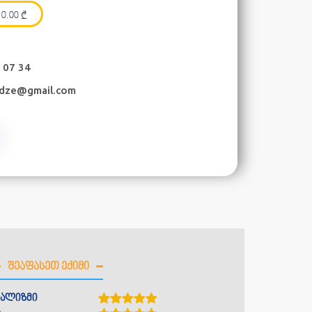
0.00
₾
 07 34
adze@gmail.com
ᲨᲔᲐᲤᲐᲡᲔᲗ ᲔᲥᲘᲛᲘ
ალიზმი