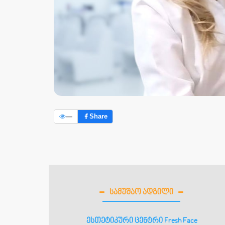
—
Share
ᲡᲐᲛᲣᲨᲐᲝ ᲐᲓᲒᲘᲚᲘ
ესთეტიკური ცენტრი Fresh Face