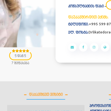
კონსულტაციის ფასი -
დაუკავშირდით ექიმს:
+995 599 87
ტელეფონი:
Drlikatedor
ელ. ფოსტა:
5 დან 5
7 შეფასება
ᲓᲐᲯᲐᲕᲨᲜᲔᲗ ᲕᲘᲖᲘᲢᲘ
პროფესიონ