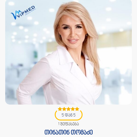
5 დან 5
1 შეფასება
თინათინ თომაძე