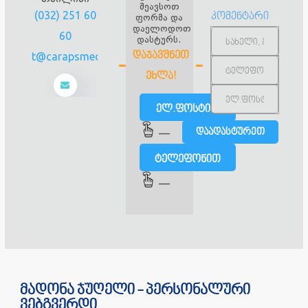
შეავსოთ
(032) 251 60
კომენტარი
ფორმა და
დაელოდოთ
60
დასტურს.
contact@carapsmedline.ge
ᲓᲐᲯᲐᲕᲨᲜᲔᲗ
ᲔᲮᲚᲐ!
ელ.ფოსტით
—
ტელეფონით
—
მადონა ჯუღელი - პერსონალური
ვებგვერდი