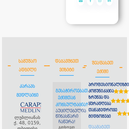
ᲡᲐᲛᲣᲨᲐᲝ
ᲓᲐᲯᲐᲕᲨᲜᲔᲗ
ᲨᲔᲐᲤᲐᲡᲔᲗ
ᲐᲓᲒᲘᲚᲘ
ᲕᲘᲖᲘᲢᲘ
ᲔᲥᲘᲛᲘ
პროფესიონალიზმი
კარაპს
გესაჭიროებათ
კომუნიკაცია
მედლაინი
ზრუნვა და
ექიმთან
ყურადღება
კონსულტაცია?
თანამედროვე
აუცილებელია
წინასწარი
ლუბლიანას
მიდგომები
ჩაწერა!
ქ. 48, 0159,
გთხოვთ
დაამატეთ
თბილისი