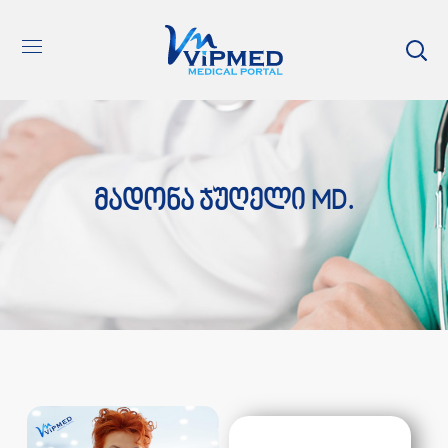
Მადონა Ჯუღელი MD.