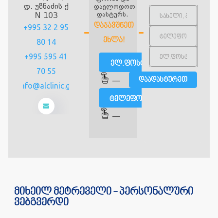
დ. უზნაძის ქ
დაელოდოთ
დასტურს.
N 103
ᲓᲐᲯᲐᲕᲨᲜᲔᲗ
+995 32 2 95
ᲔᲮᲚᲐ!
80 14
+995 595 41
ელ.ფოსტით
70 55
—
info@alclinic.ge
ტელეფონით
—
მიხეილ მეტრეველი - პერსონალური
ვებგვერდი