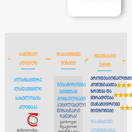
ᲡᲐᲛᲣᲨᲐᲝ
ᲓᲐᲯᲐᲕᲨᲜᲔᲗ
ᲨᲔᲐᲤᲐᲡᲔᲗ
ᲐᲓᲒᲘᲚᲘ
ᲕᲘᲖᲘᲢᲘ
ᲔᲥᲘᲛᲘ
პროფესიონალიზმი
ალექსანდრე
გესაჭიროებათ
კომუნიკაცია
ალადაშვილის
ზრუნვა და
ექიმთან
ყურადღება
სახელობის
კონსულტაცია?
თანამედროვე
აუცილებელია
კლინიკა
წინასწარი
მიდგომები
ჩაწერა!
გთხოვთ
დაამატეთ
შეავსოთ
თბილისი,
კომენტარი
ფორმა და