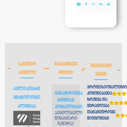
ᲡᲐᲛᲣᲨᲐᲝ
ᲓᲐᲯᲐᲕᲨᲜᲔᲗ
ᲨᲔᲐᲤᲐᲡᲔᲗ
ᲐᲓᲒᲘᲚᲘ
ᲕᲘᲖᲘᲢᲘ
ᲔᲥᲘᲛᲘ
პროფესიონალიზმი
პავლე ხუჯაძის
გესაჭიროებათ
კომუნიკაცია
სტომატოლოგიური
ზრუნვა და
ექიმთან
ყურადღება
კლინიკა
კონსულტაცია?
თანამედროვე
აუცილებელია
წინასწარი
მიდგომები
ჩაწერა!