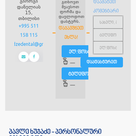
გიორგი
გთხოვთ
დაამატეთ
დანელიას
შეავსოთ
კომენტარი
ფორმა და
15,
დაელოდოთ
თბილისი
დასტურს.
+995 511
ᲓᲐᲯᲐᲕᲨᲜᲔᲗ
158 115
ᲔᲮᲚᲐ!
rkhujadzedental@gmail.com
ელ.ფოსტით
—
ტელეფონით
—
პავლე ხუჯაძე - პერსონალური