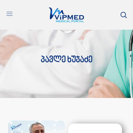
Პავლე Ხუჯაძე