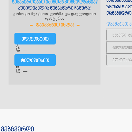
კომუნიკაცი
გესაჭიროებათ ექიმთან კონსულტაცია?
ზრუნვა და 
აუცილებელია წინასწარი ჩაწერა!
გთხოვთ შეავსოთ ფორმა და დაელოდოთ
თანამედროვ
დასტურს.
დაამატეთ 
ᲓᲐᲯᲐᲕᲨᲜᲔᲗ ᲔᲮᲚᲐ!
ელ.ფოსტით
—
ტელეფონით
—
 ვებგვერდი