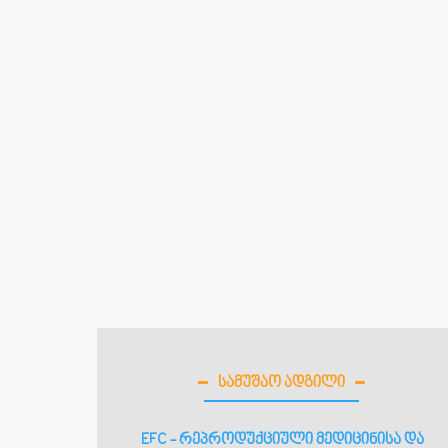
ᲡᲐᲛᲣᲨᲐᲝ ᲐᲓᲒᲘᲚᲘ
EFC - რეპროდუქციული მედიცინისა და