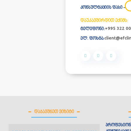
კონსულტაციის ფასი -
დაუკავშირდით ექიმს:
+995 322 00
ტელეფონი:
client@efclin
ელ. ფოსტა:
ᲓᲐᲯᲐᲕᲨᲜᲔᲗ ᲕᲘᲖᲘᲢᲘ
პროფესიონ