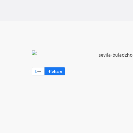
—
Share