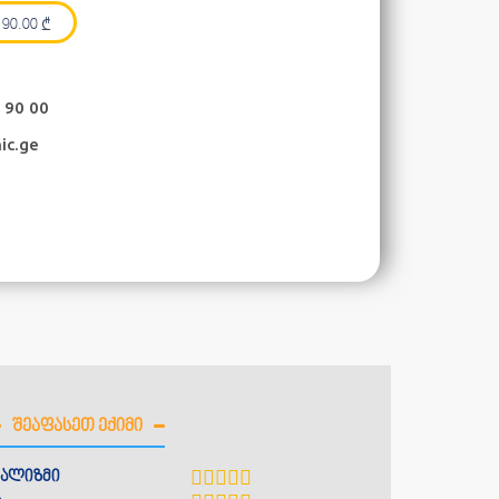
90.00
₾
 90 00
ic.ge
ᲨᲔᲐᲤᲐᲡᲔᲗ ᲔᲥᲘᲛᲘ
ალიზმი