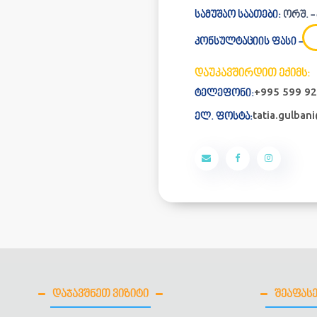
სამუშაო საათები:
ორშ. - პ
კონსულტაციის ფასი -
დაუკავშირდით ექიმს:
+995 599 92
ტელეფონი:
tatia.gulban
ელ. ფოსტა:
ᲓᲐᲯᲐᲕᲨᲜᲔᲗ ᲕᲘᲖᲘᲢᲘ
ᲨᲔᲐᲤᲐᲡᲔ