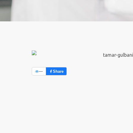
—
Share