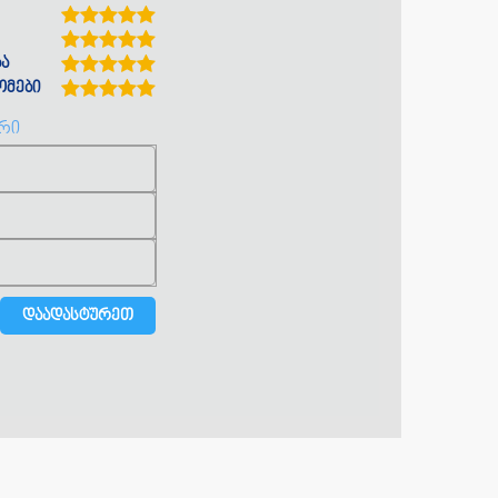
ბა
ომები
არი