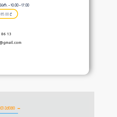
არ. - 10.00 - 17.00
85.00
₾
 86 13
i@gmail.com
Თ ᲔᲥᲘᲛᲘ