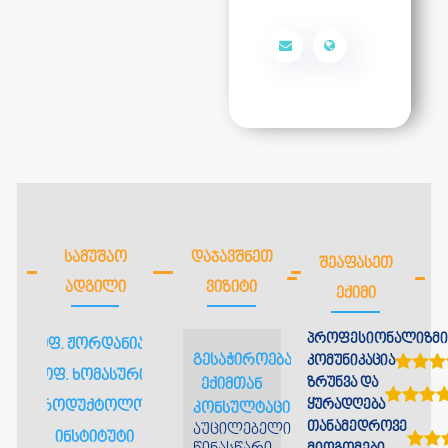
ᲡᲐᲛᲣᲨᲐᲝ
ᲓᲐᲯᲐᲕᲨᲜᲔᲗ
ᲨᲔᲐᲤᲐᲡᲔᲗ
ᲐᲓᲒᲘᲚᲘ
ᲕᲘᲖᲘᲢᲘ
ᲔᲥᲘᲛᲘ
პროფესიონალიზმი
პროფ. ჟორდანიას და
გესაჭიროებათ
კომუნიკაცია
პროფ. ხომასურიძის
ზრუნვა და
ექიმთან
ყურადღება
რეპროდუქტოლოგიის
კონსულტაცია?
თანამედროვე
აუცილებელია
ინსტიტუტი