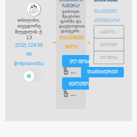
წინასწარი
მიდგომები
ჩაწერა!
გთხოვთ
დაამატეთ
შეავსოთ
თბილისი,
კომენტარი
ფორმა და
თევდორე
დაელოდოთ
დასტურს.
მღვდლის ქ.
13
ᲓᲐᲯᲐᲕᲨᲜᲔᲗ
(032) 224 00
ᲔᲮᲚᲐ!
99
ელ.ფოსტით
info@reproinstitute.ge
—
ტელეფონით
—