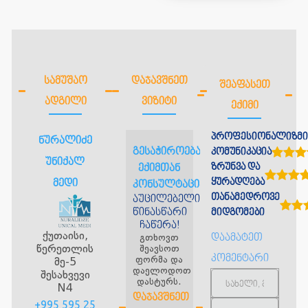
ᲡᲐᲛᲣᲨᲐᲝ
ᲓᲐᲯᲐᲕᲨᲜᲔᲗ
ᲨᲔᲐᲤᲐᲡᲔᲗ
ᲐᲓᲒᲘᲚᲘ
ᲕᲘᲖᲘᲢᲘ
ᲔᲥᲘᲛᲘ
პროფესიონალიზმი
ნურალიძე
გესაჭიროებათ
კომუნიკაცია
უნიქალ
ზრუნვა და
ექიმთან
ყურადღება
მედი
კონსულტაცია?
თანამედროვე
აუცილებელია
წინასწარი
მიდგომები
ჩაწერა!
ქუთაისი,
გთხოვთ
დაამატეთ
წერეთლის
შეავსოთ
კომენტარი
ფორმა და
მე-5
დაელოდოთ
შესახვევი
დასტურს.
N4
ᲓᲐᲯᲐᲕᲨᲜᲔᲗ
+995 595 25