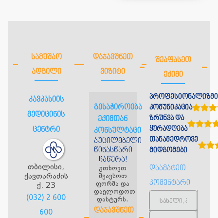
ᲡᲐᲛᲣᲨᲐᲝ
ᲓᲐᲯᲐᲕᲨᲜᲔᲗ
ᲨᲔᲐᲤᲐᲡᲔᲗ
ᲐᲓᲒᲘᲚᲘ
ᲕᲘᲖᲘᲢᲘ
ᲔᲥᲘᲛᲘ
პროფესიონალიზმი
კავკასიის
გესაჭიროებათ
კომუნიკაცია
მედიცინის
ზრუნვა და
ექიმთან
ყურადღება
ცენტრი
კონსულტაცია?
თანამედროვე
აუცილებელია
წინასწარი
მიდგომები
ჩაწერა!
თბილისი,
გთხოვთ
დაამატეთ
ქავთარაძის
შეავსოთ
კომენტარი
ფორმა და
ქ. 23
დაელოდოთ
(032) 2 600
დასტურს.
ᲓᲐᲯᲐᲕᲨᲜᲔᲗ
600