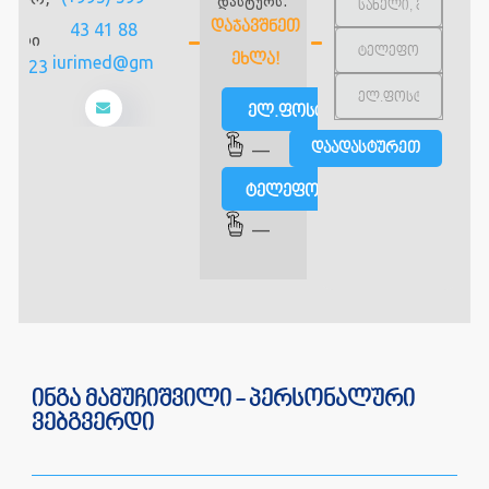
დასტურს.
-3
ᲓᲐᲯᲐᲕᲨᲜᲔᲗ
43 41 88
თული
ᲔᲮᲚᲐ!
infomziurimed@gmail.com
599 23
 77
ელ.ფოსტით
—
ტელეფონით
—
ინგა მამუჩიშვილი - პერსონალური
ვებგვერდი