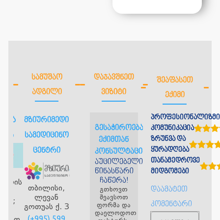
ᲡᲐᲛᲣᲨᲐᲝ
ᲓᲐᲯᲐᲕᲨᲜᲔᲗ
ᲨᲔᲐᲤᲐᲡᲔᲗ
ᲐᲓᲒᲘᲚᲘ
ᲕᲘᲖᲘᲢᲘ
ᲔᲥᲘᲛᲘ
პროფესიონალიზმი
ნიკა
მზიურიმედი
გესაჭიროებათ
კომუნიკაცია
მაია
სამედიცინო
ზრუნვა და
ექიმთან
ყურადღება
ცენტრი
კონსულტაცია?
თანამედროვე
აუცილებელია
წინასწარი
ნი,
მიდგომები
ჩაწერა!
ლუღის
თბილისი,
გთხოვთ
დაამატეთ
ჩა
ლევან
შეავსოთ
/13;
კომენტარი
ფორმა და
გოთუას ქ. 3
-4
დაელოდოთ
(+995) 599
ბაზო,