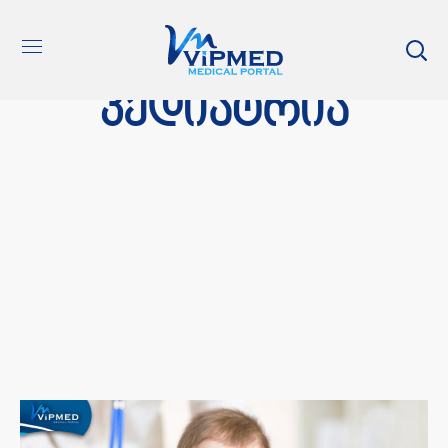
პედიატრია