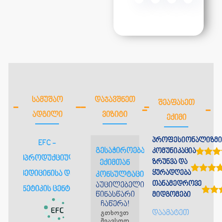
ᲡᲐᲛᲣᲨᲐᲝ
ᲓᲐᲯᲐᲕᲨᲜᲔᲗ
ᲨᲔᲐᲤᲐᲡᲔᲗ
ᲐᲓᲒᲘᲚᲘ
ᲕᲘᲖᲘᲢᲘ
ᲔᲥᲘᲛᲘ
პროფესიონალიზმი
EFC -
გესაჭიროებათ
კომუნიკაცია
რეპროდუქციული
ზრუნვა და
ექიმთან
ყურადღება
მედიცინისა და
კონსულტაცია?
თანამედროვე
აუცილებელია
გენეტიკის ცენტრი
წინასწარი
მიდგომები
ჩაწერა!
გთხოვთ
დაამატეთ
შეავსოთ