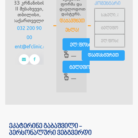
33 კრწანისის
კომენტარი
ფორმა და
II შესახვევი,
დაელოდოთ
დასტურს.
თბილისი,
საქართველო
ᲓᲐᲯᲐᲕᲨᲜᲔᲗ
032 200 90
ᲔᲮᲚᲐ!
00
ელ.ფოსტით
client@efclinic.ge
—
ტელეფონით
—
ეკატერინე გაბაშვილი -
პერსონალური ვებგვერდი