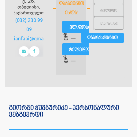
ქ. 26,
ᲓᲐᲯᲐᲕᲨᲜᲔᲗ
თბილისი,
საქართველო
ᲔᲮᲚᲐ!
(032) 230 99
ელ.ფოსტით
09
georgianfaai@gmail.com
—
ტელეფონით
—
გიორგი ჭუმბურიძე - პერსონალური
ვებგვერდი