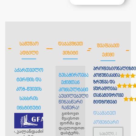
ᲡᲐᲛᲣᲨᲐᲝ
ᲓᲐᲯᲐᲕᲨᲜᲔᲗ
ᲨᲔᲐᲤᲐᲡᲔᲗ
ᲐᲓᲒᲘᲚᲘ
ᲕᲘᲖᲘᲢᲘ
ᲔᲥᲘᲛᲘ
პროფესიონალიზმი
საქართველოს
გესაჭიროებათ
კომუნიკაცია
ტერფის და
ზრუნვა და
ექიმთან
ყურადღება
კოჭ-წვივის
კონსულტაცია?
თანამედროვე
აუცილებელია
სახსრის
წინასწარი
მიდგომები
ჩაწერა!
ინსტიტუტი
გთხოვთ
დაამატეთ
შეავსოთ
კომენტარი
ფორმა და
დაელოდოთ
ბ.კალანდაძის
დასტურს.