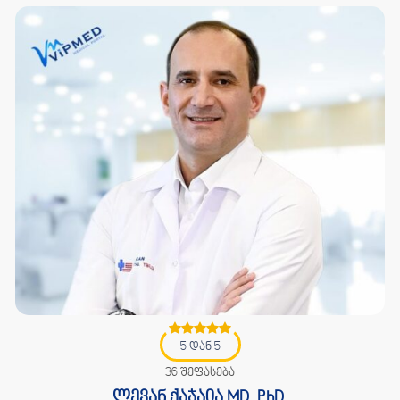
5 დან 5
36 შეფასება
ლევან ქაჯაია MD. PhD.