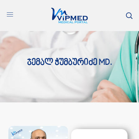
Ჯემალ Ჭუმბურიძე MD.