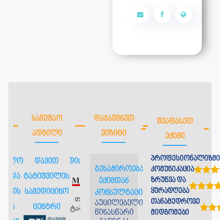
ᲡᲐᲛᲣᲨᲐᲝ
ᲓᲐᲯᲐᲕᲨᲜᲔᲗ
ᲨᲔᲐᲤᲐᲡᲔᲗ
ᲐᲓᲒᲘᲚᲘ
ᲕᲘᲖᲘᲢᲘ
ᲔᲥᲘᲛᲘ
პროფესიონალიზმი
თველოს
დავით
მედიქლაბჯორჯია
ღუდუშაურის
გესაჭიროებათ
კომუნიკაცია
ის და
ტატიშვილის
კლინიკა
ზრუნვა და
ექიმთან
ყურადღება
ვივის
სამედიცინო
კონსულტაცია?
თბილისი,
თანამედროვე
აუცილებელია
ტაშკენტის ქ.
სრის
ცენტრი
წინასწარი
ლუბლიანას
მიდგომები
22ა