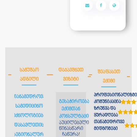
ᲡᲐᲛᲣᲨᲐᲝ
ᲓᲐᲯᲐᲕᲨᲜᲔᲗ
ᲨᲔᲐᲤᲐᲡᲔᲗ
ᲐᲓᲒᲘᲚᲘ
ᲕᲘᲖᲘᲢᲘ
ᲔᲥᲘᲛᲘ
პროფესიონალიზმი
თანამედროვე
გესაჭიროებათ
კომუნიკაცია
სამედიცინო
ზრუნვა და
ექიმთან
ყურადღება
ტექნოლოგიების
კონსულტაცია?
თანამედროვე
აუცილებელია
დასავლეთის
წინასწარი
მიდგომები
ჩაწერა!
რეგიონალური