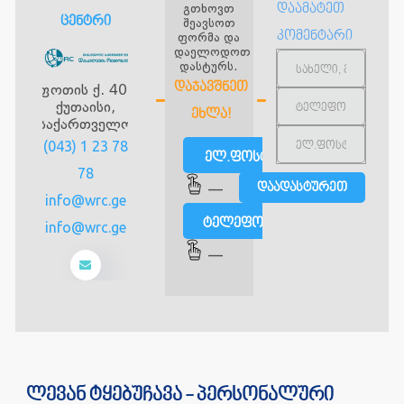
გთხოვთ
დაამატეთ
ცენტრი
შეავსოთ
კომენტარი
ფორმა და
დაელოდოთ
დასტურს.
ᲓᲐᲯᲐᲕᲨᲜᲔᲗ
ფოთის ქ. 40,
ქუთაისი,
ᲔᲮᲚᲐ!
საქართველო
(043) 1 23 78
ელ.ფოსტით
78
—
info@wrc.ge
ტელეფონით
info@wrc.ge
—
ლევან ტყებუჩავა - პერსონალური