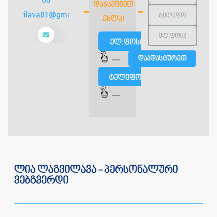
ᲓᲐᲯᲐᲕᲨᲜᲔᲗ
Lialagvilava81@gmail.com
ᲔᲮᲚᲐ!
ელ.ფოსტით
—
ტელეფონით
—
ლია ლაგვილავა - პერსონალური
ვებგვერდი