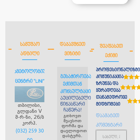
ᲡᲐᲛᲣᲨᲐᲝ
ᲓᲐᲯᲐᲕᲨᲜᲔᲗ
ᲨᲔᲐᲤᲐᲡᲔᲗ
ᲐᲓᲒᲘᲚᲘ
ᲕᲘᲖᲘᲢᲘ
ᲔᲥᲘᲛᲘ
პროფესიონალიზმი
კოსმეტოლოგიური
გესაჭიროებათ
კომუნიკაცია
ცენტრი “LINI”
ზრუნვა და
ექიმთან
ყურადღება
კონსულტაცია?
თანამედროვე
აუცილებელია
წინასწარი
თბილისი,
მიდგომები
ჩაწერა!
გლდანი V
გთხოვთ
დაამატეთ
მ-რ-ნი, 26/ბ
შეავსოთ
კორპ.
კომენტარი
ფორმა და
(032) 259 30
დაელოდოთ
დასტურს.
00