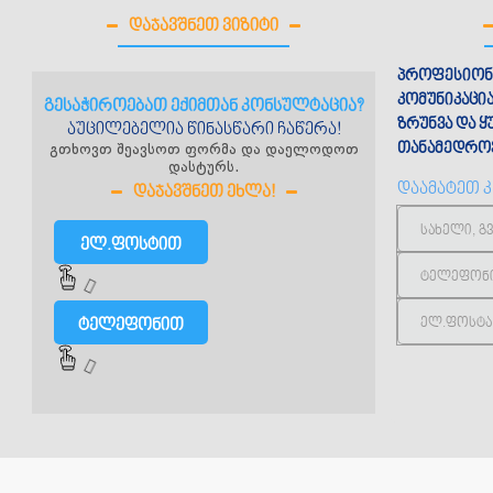
ᲓᲐᲯᲐᲕᲨᲜᲔᲗ ᲕᲘᲖᲘᲢᲘ
პროფესიონ
კომუნიკაცი
გესაჭიროებათ ექიმთან კონსულტაცია?
ზრუნვა და 
აუცილებელია წინასწარი ჩაწერა!
გთხოვთ შეავსოთ ფორმა და დაელოდოთ
თანამედროვ
დასტურს.
დაამატეთ 
ᲓᲐᲯᲐᲕᲨᲜᲔᲗ ᲔᲮᲚᲐ!
ელ.ფოსტით
ტელეფონით