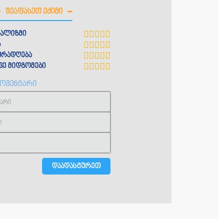
ᲨᲔᲐᲤᲐᲡᲔᲗ ᲔᲥᲘᲛᲘ
ალიზმი
ა
ყურადღება
ე მიდგომები
კომენტარი