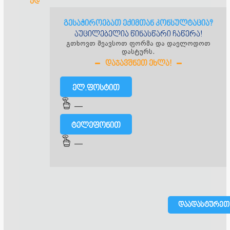
ᲐᲓᲒᲘᲚᲘ
გესაჭიროებათ ექიმთან კონსულტაცია?
GGRC ქართულ-
აუცილებელია წინასწარი ჩაწერა!
გთხოვთ შეავსოთ ფორმა და დაელოდოთ
გერმანული
დასტურს.
რეპროდუქციული
ᲓᲐᲯᲐᲕᲨᲜᲔᲗ ᲔᲮᲚᲐ!
ცენტრი
ელ.ფოსტით
—
ბარნოვის
ტელეფონით
51გ,
თბილისი,
—
საქართველო
(032)
2
833
443
(+995)