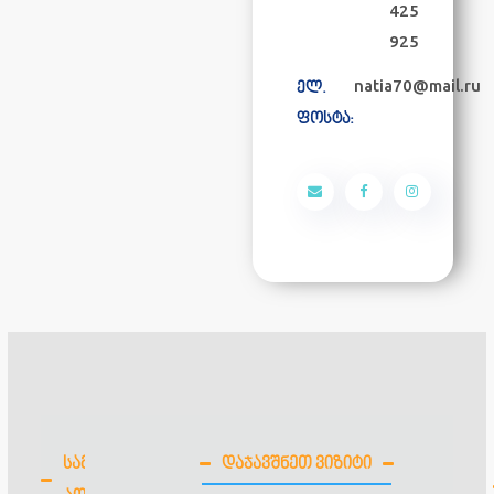
425
925
natia70@mail.ru
ელ.
ფოსტა:
ᲡᲐᲛᲣᲨᲐᲝ
ᲓᲐᲯᲐᲕᲨᲜᲔᲗ ᲕᲘᲖᲘᲢᲘ