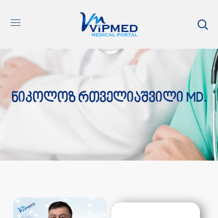
Ნიკოლოზ Რთველიაშვილი MD.