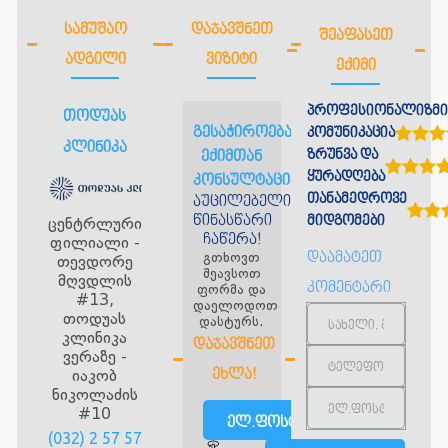
ᲡᲐᲛᲣᲨᲐᲝ
ᲓᲐᲯᲐᲕᲨᲜᲔᲗ
ᲨᲔᲐᲤᲐᲡᲔᲗ
ᲐᲓᲒᲘᲚᲘ
ᲕᲘᲖᲘᲢᲘ
ᲔᲥᲘᲛᲘ
პროფესიონალიზმი
თოდუას
გესაჭიროებათ
კომუნიკაცია
კლინიკა
ზრუნვა და
ექიმთან
ყურადღება
კონსულტაცია?
თანამედროვე
აუცილებელია
წინასწარი
ცენტრლური
მიდგომები
ჩაწერა!
ფილიალი -
გთხოვთ
დაამატეთ
თევდორე
შეავსოთ
მღვდლის
კომენტარი
ფორმა და
#13,
დაელოდოთ
თოდუას
დასტურს.
კლინიკა
ᲓᲐᲯᲐᲕᲨᲜᲔᲗ
ვერაზე -
იაკობ
ᲔᲮᲚᲐ!
ნიკოლაძის
#10
ელ.ფოსტით
(032) 2 57 57