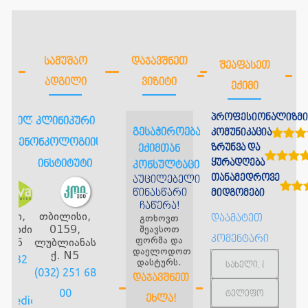
ᲡᲐᲛᲣᲨᲐᲝ
ᲓᲐᲯᲐᲕᲨᲜᲔᲗ
ᲨᲔᲐᲤᲐᲡᲔᲗ
ᲐᲓᲒᲘᲚᲘ
ᲕᲘᲖᲘᲢᲘ
ᲔᲥᲘᲛᲘ
პროფესიონალიზმი
ოფილიანი
კლინიკური
გესაჭიროებათ
კომუნიკაცია
ნო ცენტრი
ონკოლოგიის
ზრუნვა და
ექიმთან
ყურადღება
ოვა
ინსტიტუტი
კონსულტაცია?
თანამედროვე
აუცილებელია
წინასწარი
მიდგომები
ჩაწერა!
ისი,
თბილისი,
გთხოვთ
დაამატეთ
ფარიძის
0159,
შეავსოთ
კომენტარი
ფორმა და
ს. N6
ლუბლიანას
დაელოდოთ
ქ. N5
 2 232
დასტურს.
(032) 251 68
ᲓᲐᲯᲐᲕᲨᲜᲔᲗ
32
00
ᲔᲮᲚᲐ!
amedical.ge