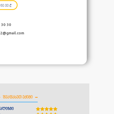
60.00
₾
 30 30
ili2@gmail.com
ᲨᲔᲐᲤᲐᲡᲔᲗ ᲔᲥᲘᲛᲘ
ალიზმი