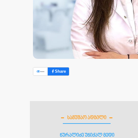
—
Share
ᲡᲐᲛᲣᲨᲐᲝ ᲐᲓᲒᲘᲚᲘ
ნურალიძე უნიქალ მედი