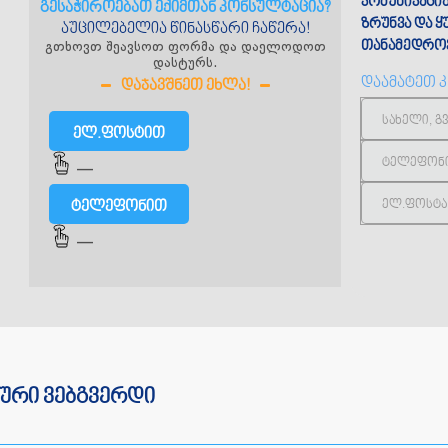
კომუნიკაცი
გესაჭიროებათ ექიმთან კონსულტაცია?
ზრუნვა და 
აუცილებელია წინასწარი ჩაწერა!
გთხოვთ შეავსოთ ფორმა და დაელოდოთ
თანამედროვ
დასტურს.
დაამატეთ 
ᲓᲐᲯᲐᲕᲨᲜᲔᲗ ᲔᲮᲚᲐ!
ელ.ფოსტით
—
ტელეფონით
—
ური ვებგვერდი