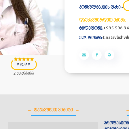
კონსულტაციის ფასი -
დაუკავშირდით ექიმს:
+995 ⁠596 34
ტელეფონი:
t.natsvlishv
ელ. ფოსტა:
5 დან 5
2 შეფასება
ᲓᲐᲯᲐᲕᲨᲜᲔᲗ ᲕᲘᲖᲘᲢᲘ
პროფესიონ