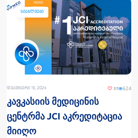
ᲡᲘᲐᲮᲚᲔᲔᲑᲘ
624
ᲓᲔᲙᲔᲛᲑᲔᲠᲘ 19, 2024
37
კავკასიის მედიცინის
ცენტრმა JCI აკრედიტაცია
მიიღო