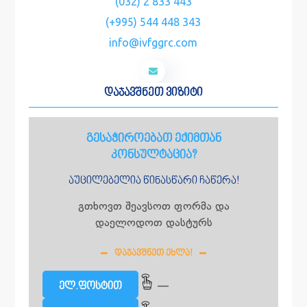
(032) 2 833 443
(+995) 544 448 343
info@ivfggrc.com
დაჯავშნეთ ვიზიტი
გესაჭიროებათ ექიმთან
კონსულტაცია?
აუცილებელია წინასწარი ჩაწერა!
გთხოვთ შეავსოთ ფორმა და
დაელოდოთ დასტურს
ᲓᲐᲯᲐᲕᲨᲜᲔᲗ ᲔᲮᲚᲐ!
—
ელ.ფოსტით