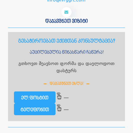
დაჯავშნეთ ვიზიტი
გესაჭიროებათ ექიმთან კონსულტაცია?
აუცილებელია წინასწარი ჩაწერა!
გთხოვთ შეავსოთ ფორმა და დაელოდოთ
დასტურს
ᲓᲐᲯᲐᲕᲨᲜᲔᲗ ᲔᲮᲚᲐ!
—
ელ.ფოსტით
—
ტელეფონით