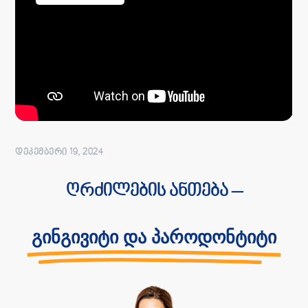
ᲓᲔᲙᲔᲛᲑᲔᲠᲘ 19, 2024
ღრძილების ანთება –
გინგივიტი და პაროდონტიტი