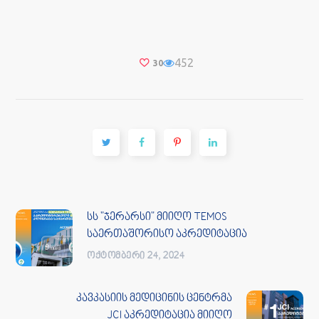
452
30
სს "ჯერარსი" მიიღო TEMOS
საერთაშორისო აკრედიტაცია
ᲝᲥᲢᲝᲛᲑᲔᲠᲘ 24, 2024
კავკასიის მედიცინის ცენტრმა
JCI აკრედიტაცია მიიღო