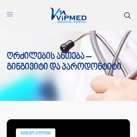
Ღრძილების Ანთება –
Გინგივიტი Და Პაროდონტიტი
ᲕᲘᲓᲔᲝ ᲑᲚᲝᲒᲘ