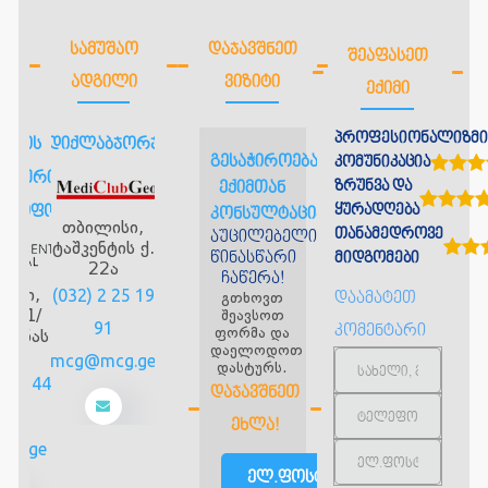
ᲡᲐᲛᲣᲨᲐᲝ
ᲓᲐᲯᲐᲕᲨᲜᲔᲗ
ᲨᲔᲐᲤᲐᲡᲔᲗ
ᲐᲓᲒᲘᲚᲘ
ᲕᲘᲖᲘᲢᲘ
ᲔᲥᲘᲛᲘ
პროფესიონალიზმი
ისის
მედიქლაბჯორჯია
გესაჭიროებათ
კომუნიკაცია
ალური
ზრუნვა და
ექიმთან
ყურადღება
დმყოფო
კონსულტაცია?
თბილისი,
თანამედროვე
აუცილებელია
ტაშკენტის ქ.
წინასწარი
მიდგომები
22ა
ჩაწერა!
ისი,
(032) 2 25 19
გთხოვთ
დაამატეთ
ას 1/
შეავსოთ
91
კომენტარი
ფორმა და
იანას
დაელოდოთ
5
mcg@mcg.ge
დასტურს.
2 10 44
ᲓᲐᲯᲐᲕᲨᲜᲔᲗ
4
ᲔᲮᲚᲐ!
tch.ge
ელ.ფოსტით