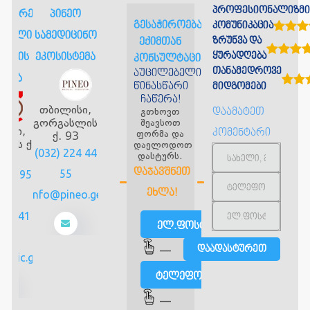
პროფესიონალიზმი
ანდრე
პინეო
გესაჭიროებათ
კომუნიკაცია
შვილის
სამედიცინო
ზრუნვა და
ექიმთან
ყურადღება
ლობის
ეკოსისტემა
კონსულტაცია?
თანამედროვე
აუცილებელია
ნიკა
წინასწარი
მიდგომები
ჩაწერა!
თბილისი,
გთხოვთ
დაამატეთ
გორგასლის
შეავსოთ
ისი,
კომენტარი
ფორმა და
ქ. 93
აძის ქ
დაელოდოთ
(032) 224 44
დასტურს.
103
ᲓᲐᲯᲐᲕᲨᲜᲔᲗ
55
2 2 95
ᲔᲮᲚᲐ!
info@pineo.ge
 14
595 41
ელ.ფოსტით
 55
—
linic.ge
ტელეფონით
—