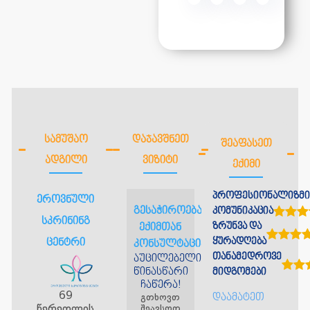
ᲡᲐᲛᲣᲨᲐᲝ
ᲓᲐᲯᲐᲕᲨᲜᲔᲗ
ᲨᲔᲐᲤᲐᲡᲔᲗ
ᲐᲓᲒᲘᲚᲘ
ᲕᲘᲖᲘᲢᲘ
ᲔᲥᲘᲛᲘ
პროფესიონალიზმი
ეროვნული
გესაჭიროებათ
კომუნიკაცია
სკრინინგ
ზრუნვა და
ექიმთან
ყურადღება
ცენტრი
კონსულტაცია?
თანამედროვე
აუცილებელია
წინასწარი
მიდგომები
ჩაწერა!
69
გთხოვთ
დაამატეთ
წერეთლის
შეავსოთ