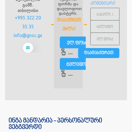
კომენტარი
ფორმა და
გამზ.
დაელოდოთ
თბილისი
დასტურს.
+995 322 20
ᲓᲐᲯᲐᲕᲨᲜᲔᲗ
35 35
ᲔᲮᲚᲐ!
info@gnsc.ge
ელ.ფოსტით
—
ტელეფონით
—
ინგა მანდარია - პერსონალური
ვებგვერდი