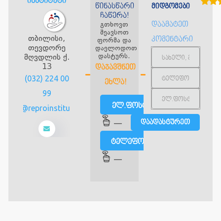
ინსტიტუტი
წინასწარი
მიდგომები
ჩაწერა!
გთხოვთ
დაამატეთ
შეავსოთ
თბილისი,
კომენტარი
ფორმა და
თევდორე
დაელოდოთ
დასტურს.
მღვდლის ქ.
13
ᲓᲐᲯᲐᲕᲨᲜᲔᲗ
(032) 224 00
ᲔᲮᲚᲐ!
99
ელ.ფოსტით
info@reproinstitute.ge
—
ტელეფონით
—