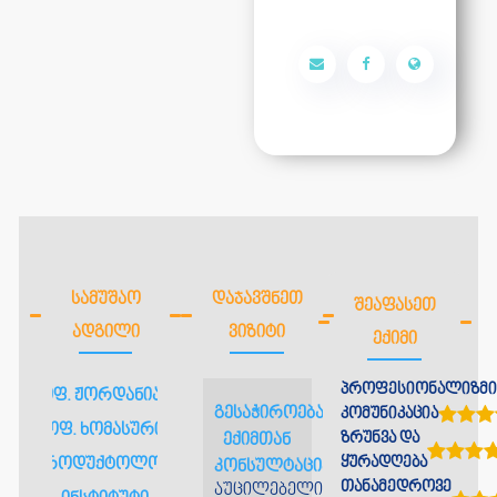
ᲡᲐᲛᲣᲨᲐᲝ
ᲓᲐᲯᲐᲕᲨᲜᲔᲗ
ᲨᲔᲐᲤᲐᲡᲔᲗ
ᲐᲓᲒᲘᲚᲘ
ᲕᲘᲖᲘᲢᲘ
ᲔᲥᲘᲛᲘ
პროფესიონალიზმი
პროფ. ჟორდანიას და
გესაჭიროებათ
კომუნიკაცია
პროფ. ხომასურიძის
ზრუნვა და
ექიმთან
ყურადღება
რეპროდუქტოლოგიის
კონსულტაცია?
თანამედროვე
აუცილებელია