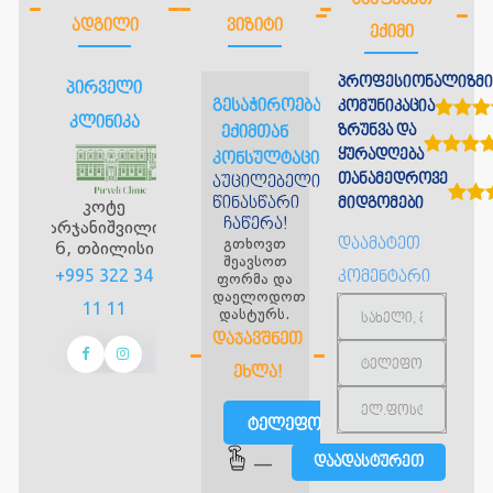
ᲨᲔᲐᲤᲐᲡᲔᲗ
ᲐᲓᲒᲘᲚᲘ
ᲕᲘᲖᲘᲢᲘ
ᲔᲥᲘᲛᲘ
პროფესიონალიზმი
პირველი
გესაჭიროებათ
კომუნიკაცია
კლინიკა
ზრუნვა და
ექიმთან
ყურადღება
კონსულტაცია?
თანამედროვე
აუცილებელია
წინასწარი
კოტე
მიდგომები
ჩაწერა!
მარჯანიშვილის
გთხოვთ
დაამატეთ
6, თბილისი
შეავსოთ
+995 322 34
კომენტარი
ფორმა და
დაელოდოთ
11 11
დასტურს.
ᲓᲐᲯᲐᲕᲨᲜᲔᲗ
ᲔᲮᲚᲐ!
ტელეფონით
—