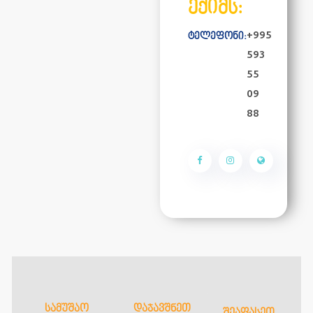
ექიმს:
+995
ტელეფონი:
593
55
09
88
ᲡᲐᲛᲣᲨᲐᲝ
ᲓᲐᲯᲐᲕᲨᲜᲔᲗ