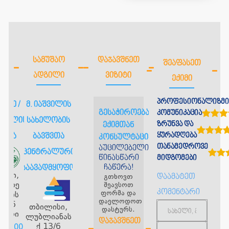
ᲡᲐᲛᲣᲨᲐᲝ
ᲓᲐᲯᲐᲕᲨᲜᲔᲗ
ᲨᲔᲐᲤᲐᲡᲔᲗ
ᲐᲓᲒᲘᲚᲘ
ᲕᲘᲖᲘᲢᲘ
ᲔᲥᲘᲛᲘ
პროფესიონალიზმი
იძე /
მ. იაშვილის
გესაჭიროებათ
კომუნიკაცია
შვილის
სახელობის
ზრუნვა და
ექიმთან
ყურადღება
ნიკა
ბავშვთა
კონსულტაცია?
თანამედროვე
აუცილებელია
ცენტრალური
წინასწარი
მიდგომები
ჩაწერა!
საავადმყოფო
ისი,
გთხოვთ
დაამატეთ
დორე
შეავსოთ
კომენტარი
ფორმა და
დლის
დაელოდოთ
მე-6
თბილისი,
დასტურს.
თული
ლუბლიანას
ᲓᲐᲯᲐᲕᲨᲜᲔᲗ
ქ 13/6
256 00