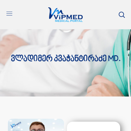
Ვლადიმერ Კვაჭანტირაძე MD.