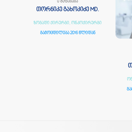
0 შეფასება
 MD.
თორნიკე გახოკიძე MD.
ი,
ზოგადი ქირურგი, ონკოქირურგი
ი
გამოცდილება 2016 წლიდან
იდან
თ
ო
გა