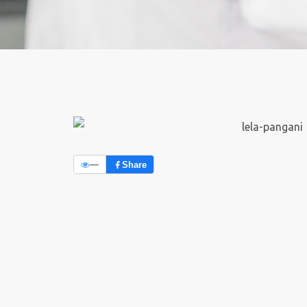
—
Share