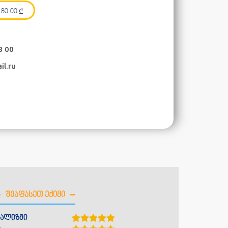
80.00
₾
8 00
il.ru
ᲨᲔᲐᲤᲐᲡᲔᲗ ᲔᲥᲘᲛᲘ
ალიზმი