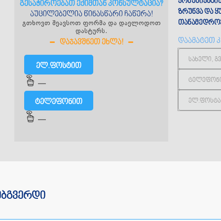
კომუნიკაცი
გესაჭიროებათ ექიმთან კონსულტაცია?
ზრუნვა და 
აუცილებელია წინასწარი ჩაწერა!
გთხოვთ შეავსოთ ფორმა და დაელოდოთ
თანამედროვ
დასტურს.
დაამატეთ 
ᲓᲐᲯᲐᲕᲨᲜᲔᲗ ᲔᲮᲚᲐ!
ელ.ფოსტით
—
ტელეფონით
—
ებგვერდი