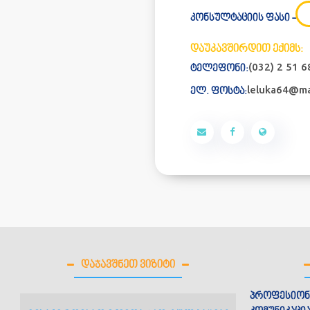
კონსულტაციის ფასი -
დაუკავშირდით ექიმს:
(032) 2 51 6
ტელეფონი:
leluka64@ma
ელ. ფოსტა:
ᲓᲐᲯᲐᲕᲨᲜᲔᲗ ᲕᲘᲖᲘᲢᲘ
პროფესიონ