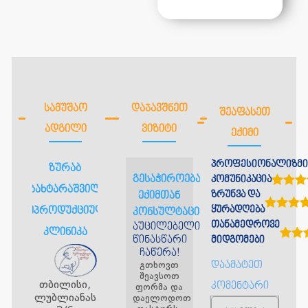
ᲡᲐᲛᲣᲨᲐᲝ
ᲓᲐᲯᲐᲕᲨᲜᲔᲗ
ᲨᲔᲐᲤᲐᲡᲔᲗ
ᲐᲓᲒᲘᲚᲘ
ᲕᲘᲖᲘᲢᲘ
ᲔᲥᲘᲛᲘ
პროფესიონალიზმი
ზურაბ
გესაჭიროებათ
კომუნიკაცია
საბახტარაშვილის
ზრუნვა და
ექიმთან
ყურადღება
რეპროდუქციული
კონსულტაცია?
თანამედროვე
აუცილებელია
კლინიკა
წინასწარი
მიდგომები
ჩაწერა!
გთხოვთ
დაამატეთ
შეავსოთ
თბილისი,
კომენტარი
ფორმა და
ლუბლიანას
დაელოდოთ