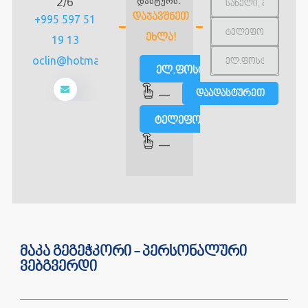
დასტურს.
2/6
ᲓᲐᲯᲐᲕᲨᲜᲔᲗ
+995 597 51
ᲔᲮᲚᲐ!
19 13
zsreproclin@hotmail.com
ელ.ფოსტით
—
ტელეფონით
—
მაკა გეგეჭკორი - პერსონალური
ვებგვერდი