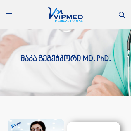
Მაკა Გეგეჭკორი MD. PhD.