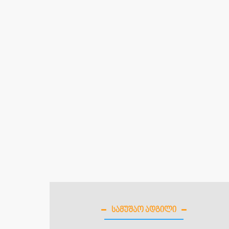
ᲡᲐᲛᲣᲨᲐᲝ ᲐᲓᲒᲘᲚᲘ