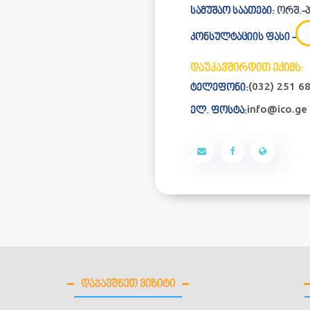
სამუშაო საათები:
ორშ.-პა
კონსულტაციის ფასი -
დაუკავშირდით ექიმს:
(032) 251 6
ტელეფონი:
info@ico.ge
ელ. ფოსტა:
ᲓᲐᲯᲐᲕᲨᲜᲔᲗ ᲕᲘᲖᲘᲢᲘ