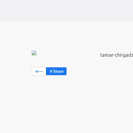
—
Share