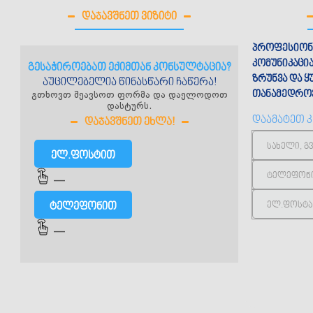
ᲓᲐᲯᲐᲕᲨᲜᲔᲗ ᲕᲘᲖᲘᲢᲘ
პროფესიონ
ისრაელ-საქართველოს
ნია ონიაშვილი
კომუნიკაცი
გესაჭიროებათ ექიმთან კონსულტაცია?
მრავალპროფილური კლინიკა
ზრუნვა და 
აუცილებელია წინასწარი ჩაწერა!
გთხოვთ შეავსოთ ფორმა და დაელოდოთ
თანამედროვ
ჰელსიკორი
დასტურს.
დაამატეთ 
ᲓᲐᲯᲐᲕᲨᲜᲔᲗ ᲔᲮᲚᲐ!
თბილისი, ბეჟა
(032) 
ელ.ფოსტით
info@b
—
ტელეფონით
თბილისი, თედორე მღვდლის ქ. 13
—
(032) 243 33 43
info@hcore.ge