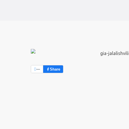
—
Share