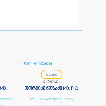
0 დან 0
0 შეფასება
MD.
თორნიკე ნოზაძე MD. PhD.
გ
ქირურგი
ორთოპედ-ტრავმატოლოგი
ორთ