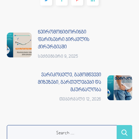
ნეირომონიტორინგი
ფარისებრი ჯირკვლის
ქირურგიაში
ᲡᲔᲥᲢᲔᲛᲑᲔᲠᲘ 9, 2025
ვარიკოცელე, გამომწვევი
მიზეზები, გართულებები და
მკურნალობა
ᲗᲔᲑᲔᲠᲕᲐᲚᲘ 12, 2026