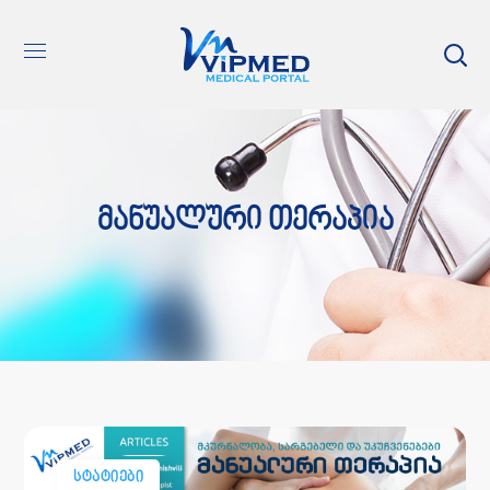
Მანუალური Თერაპია
ᲡᲢᲐᲢᲘᲔᲑᲘ