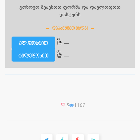
გთხოვთ შეავსოთ ფორმა და დაელოდოთ
დასტურს
ᲓᲐᲯᲐᲕᲨᲜᲔᲗ ᲔᲮᲚᲐ!
—
ელ.ფოსტით
—
ტელეფონით
1167
5