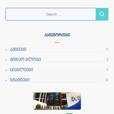
ᲙᲐᲢᲔᲒᲝᲠᲘᲔᲑᲘ
Აქციები
11
Ვიდეო Ბლოგი
2
Სიახლეები
4
Სტატიები
10