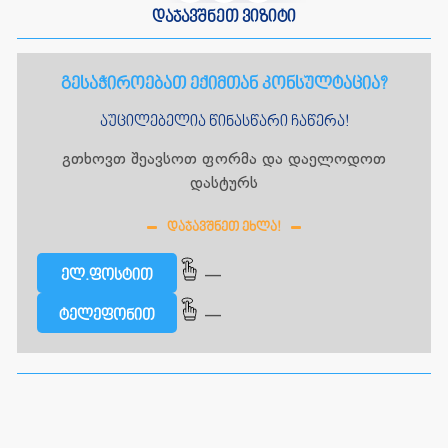
დაჯავშნეთ ვიზიტი
გესაჭიროებათ ექიმთან კონსულტაცია?
აუცილებელია წინასწარი ჩაწერა!
გთხოვთ შეავსოთ ფორმა და დაელოდოთ
დასტურს
ᲓᲐᲯᲐᲕᲨᲜᲔᲗ ᲔᲮᲚᲐ!
—
ელ.ფოსტით
—
ტელეფონით