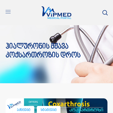
Ჰიალურონის Მჟავა
Კოქსართროზის Დროს
ᲐᲥᲪᲘᲔᲑᲘ
ᲡᲢᲐᲢᲘᲔᲑᲘ