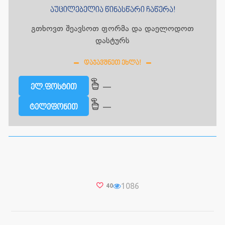
აუცილებელია წინასწარი ჩაწერა!
გთხოვთ შეავსოთ ფორმა და დაელოდოთ
დასტურს
ᲓᲐᲯᲐᲕᲨᲜᲔᲗ ᲔᲮᲚᲐ!
—
ელ.ფოსტით
—
ტელეფონით
1086
40