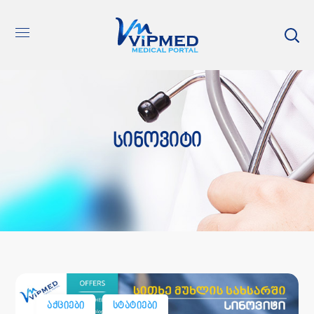
Სინოვიტი
ᲐᲥᲪᲘᲔᲑᲘ
ᲡᲢᲐᲢᲘᲔᲑᲘ