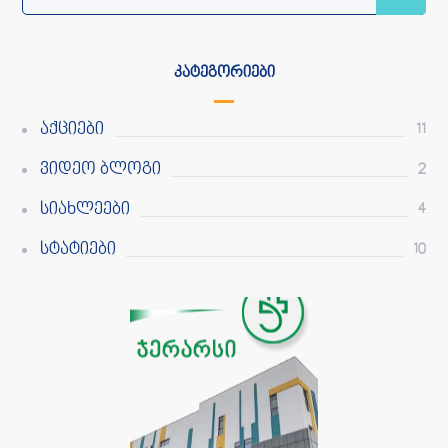
ᲙᲐᲢᲔᲒᲝᲠᲘᲔᲑᲘ
Აქციები
11
Ვიდეო Ბლოგი
2
Სიახლეები
4
Სტატიები
10